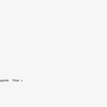
eguinte
Final
»