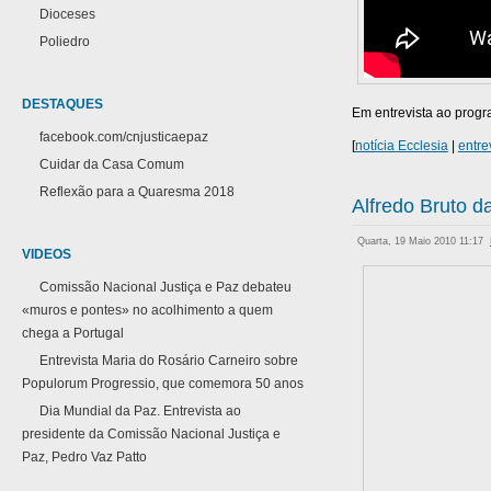
Dioceses
Poliedro
DESTAQUES
Em entrevista ao prog
facebook.com/cnjusticaepaz
[
notícia Ecclesia
|
entre
Cuidar da Casa Comum
Reflexão para a Quaresma 2018
Alfredo Bruto d
Quarta, 19 Maio 2010 11:17
VIDEOS
Comissão Nacional Justiça e Paz debateu
«muros e pontes» no acolhimento a quem
chega a Portugal
Entrevista Maria do Rosário Carneiro sobre
Populorum Progressio, que comemora 50 anos
Dia Mundial da Paz. Entrevista ao
presidente da Comissão Nacional Justiça e
Paz, Pedro Vaz Patto