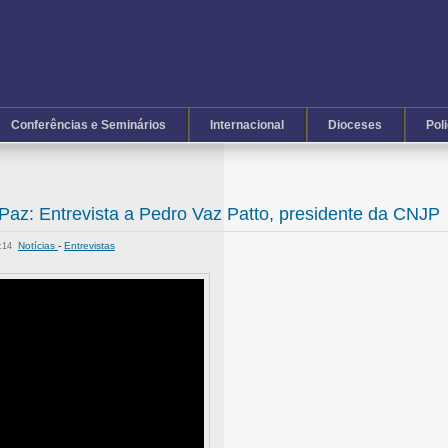
Conferências e Seminários
Internacional
Dioceses
Pol
Paz: Entrevista a Pedro Vaz Patto, presidente da CNJP
Notícias
-
Entrevistas
3:14