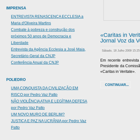
IMPRENSA
ENTREVISTA RENASCENÇA ECCLESIA a
Maria d'Oliveira Martins
Combate à pobreza e construção dos
«Caritas in Ver
próximos 50 anos de Democracia e
Jornal Voz da 
Liberdade
Entrevista da Agência Ecclesia a José Maia,
Sábado, 18 Julho 2009 15:2
Secretário-Geral da CNJP
Em recente entrevist
Conferência Anual da CNJP
Presidente da Comissã
«Caritas in Veritate».
POLIEDRO
CONTINUAR...
UMA CONQUISTA DA CIVILIZAÇÃO EM
RISCO por Pedro Vaz Patto
NÃO VIOLÊNCIA ATIVA E LEGÍTIMA DEFESA
por Pedro Vaz Patto
UM NOVO MURO DE BERLIM?
JUSTIÇA E PAZ NA UCRÂNIA por Pedro Vaz
Patto