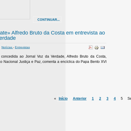
CONTINUAR...
itate» Alfredo Bruto da Costa em entrevista ao
Verdade
Notícias
-
Entrevistas
5
a concedida ao Jornal Voz da Verdade, Alfredo Bruto da Costa,
o Nacional Justiça e Paz, comenta a encíclica do Papa Bento XVI
«
Início
Anterior
1
2
3
4
5
S