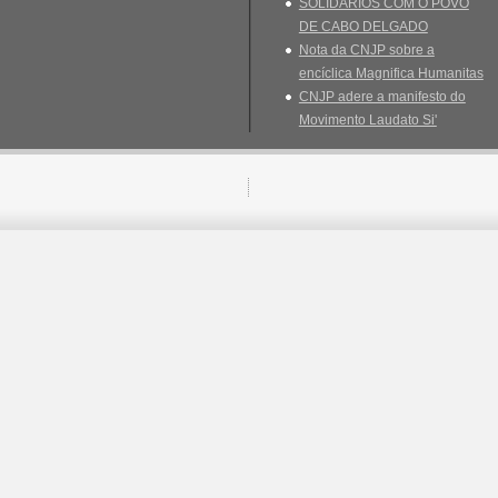
SOLIDÁRIOS COM O POVO
DE CABO DELGADO
Nota da CNJP sobre a
encíclica Magnifica Humanitas
CNJP adere a manifesto do
Movimento Laudato Si'