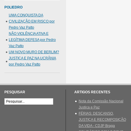
POLIEDRO
UMA CONQUISTA DA
CIVILIZAÇÃO EM RISCO por
Pedro Vaz Patto
NÃO VIOLÊNCIA ATIVA E
LEGÍTIMA DEFESA por Pedro
Vaz Patto
UM NOVO MURO DE BERLIM?
JUSTIÇA E PAZ NA UCRÂNIA
por Pedro Vaz Patto
PESQUISAR
ARTIGOS RECENTES
Nota da Comissão Nacional
Justiça e Paz
FÉRIAS: DESCANSO,
JUSTIÇA E RECOMPOSIÇÃO
DA VIDA - CDJP Braga