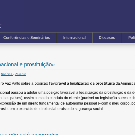
Conferências e Seminários
Internacional
Dioceses
Pol
acional e prostituição»
Notícias
-
Poliedro
dro Vaz Patto sobre a
posição favorável à legalização da prostituiçã
da Aministia
acional passou a adotar uma posição favorável à legalização da prostituição e da 
uitos países), assim como da conduta do cliente (punível na legislação sueca e 
 expressão de um direito fundamental de autonomia pessoal («com o meu corpo, pos
ostituem o exercício de direitos laborais e de segurança social.