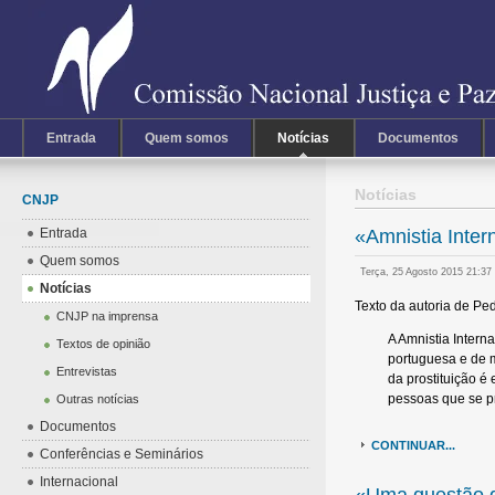
Entrada
Quem somos
Notícias
Documentos
Notícias
CNJP
Entrada
«Amnistia Intern
Quem somos
Terça, 25 Agosto 2015 21:37
Notícias
Texto da autoria de Pe
CNJP na imprensa
A Amnistia Intern
Textos de opinião
portuguesa e de m
Entrevistas
da prostituição é
pessoas que se pr
Outras notícias
Documentos
CONTINUAR...
Conferências e Seminários
Internacional