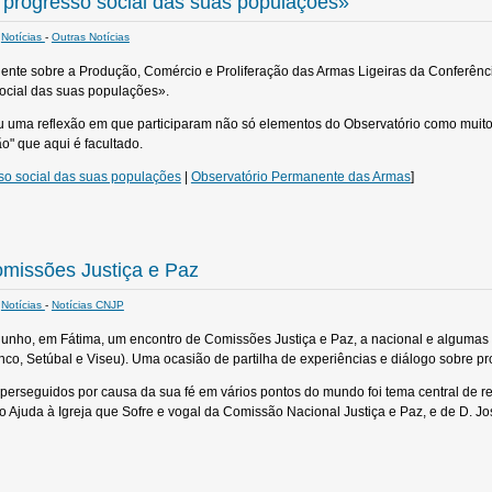
 progresso social das suas populações»
Notícias
-
Outras Notícias
nte sobre a Produção, Comércio e Proliferação das Armas Ligeiras da Conferênci
social das suas populações».
u uma reflexão em que participaram não só elementos do Observatório como muitos
" que aqui é facultado.
sso social das suas populações
|
Observatório Permanente das Armas
]
omissões Justiça e Paz
Notícias
-
Notícias CNJP
junho, em Fátima, um encontro de Comissões Justiça e Paz, a nacional e algumas 
nco, Setúbal e Viseu). Uma ocasião de partilha de experiências e diálogo sobre pr
 perseguidos por causa da sua fé em vários pontos do mundo foi tema central de re
 Ajuda à Igreja que Sofre e vogal da Comissão Nacional Justiça e Paz, e de D. Jo