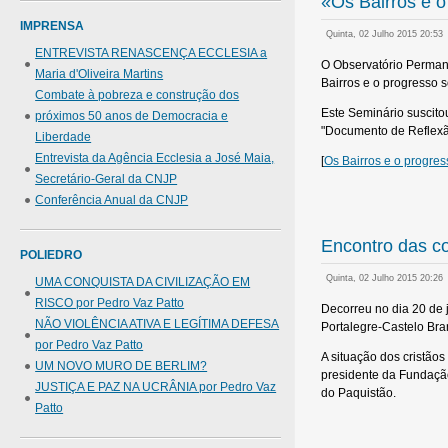
«Os Bairros e o
IMPRENSA
Quinta, 02 Julho 2015 20:53
ENTREVISTA RENASCENÇA ECCLESIA a
O Observatório Permane
Maria d'Oliveira Martins
Bairros e o progresso 
Combate à pobreza e construção dos
Este Seminário suscito
próximos 50 anos de Democracia e
"Documento de Reflexão
Liberdade
Entrevista da Agência Ecclesia a José Maia,
[
Os Bairros e o progre
Secretário-Geral da CNJP
Conferência Anual da CNJP
Encontro das c
POLIEDRO
Quinta, 02 Julho 2015 20:26
UMA CONQUISTA DA CIVILIZAÇÃO EM
RISCO por Pedro Vaz Patto
Decorreu no dia 20 de 
NÃO VIOLÊNCIA ATIVA E LEGÍTIMA DEFESA
Portalegre-Castelo Bra
por Pedro Vaz Patto
A situação dos cristãos
UM NOVO MURO DE BERLIM?
presidente da Fundação
JUSTIÇA E PAZ NA UCRÂNIA por Pedro Vaz
do Paquistão.
Patto