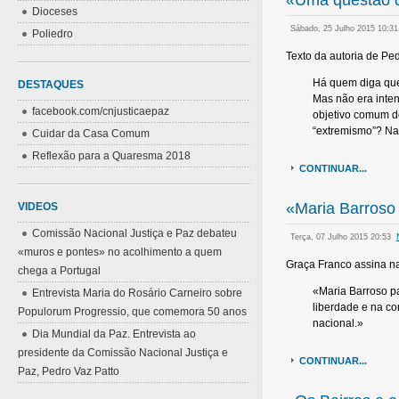
«Uma questão q
Dioceses
Sábado, 25 Julho 2015 10:3
Poliedro
Texto da autoria de Ped
Há quem diga que 
DESTAQUES
Mas não era inten
facebook.com/cnjusticaepaz
objetivo comum de
“extremismo”? Na 
Cuidar da Casa Comum
Reflexão para a Quaresma 2018
CONTINUAR...
«Maria Barroso 
VIDEOS
Comissão Nacional Justiça e Paz debateu
Terça, 07 Julho 2015 20:53
«muros e pontes» no acolhimento a quem
Graça Franco assina n
chega a Portugal
«Maria Barroso pa
Entrevista Maria do Rosário Carneiro sobre
liberdade e na c
Populorum Progressio, que comemora 50 anos
nacional.»
Dia Mundial da Paz. Entrevista ao
presidente da Comissão Nacional Justiça e
CONTINUAR...
Paz, Pedro Vaz Patto