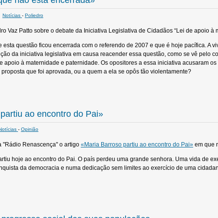
ue não está encerrada»
Notícias
-
Poliedro
1
ro Vaz Patto sobre o debate da Iniciativa Legislativa de Cidadãos “Lei de apoio à 
esta questão ficou encerrada com o referendo de 2007 e que é hoje pacífica. A viv
ção da iniciativa legislativa em causa reacender essa questão, como se vê pelo c
 apoio à maternidade e paternidade. Os opositores a essa iniciativa acusaram o
proposta que foi aprovada, ou a quem a ela se opôs tão violentamente?
partiu ao encontro do Pai»
Notícias
-
Opinião
a "Rádio Renascença" o artigo
«Maria Barroso partiu ao encontro do Pai»
em que r
rtiu hoje ao encontro do Pai. O país perdeu uma grande senhora. Uma vida de ex
onquista da democracia e numa dedicação sem limites ao exercício de uma cidadan