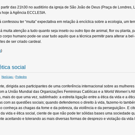
a partir das 21h30 no auditório da igreja de São João de Deus (Praça de Londres, 
a hoje à Agência ECCLESIA.
confessou ter “muita” expectativa em relação à encíclica sobre a ecologia, um tem
 muita atenção a tudo quanto seja inseto ou outro tipo de animal, flor ou planta, 
 ao corpo humano pode-se usar tudo aquilo que a técnica permitir para alterar a bel
s de ser criado cardeal.
a
)
ética social
Notícias
-
Poliedro
1
 dirigida aos participantes de uma conferência internacional sobre as mulheres 
m a União Mundial das Organizações Femininas Católicas e a World Women’s Allia
 mais do que uma vez, sublinhado: a estreita ligação entre a ética da vida e a étic
s com as questões sociais; quando defendemos o direito à vida, fazemo-lo também
 conheça as chagas da fome e da pobreza, da violência e da perseguição». E citou a
a da vida e ética social, ciente de que não pode ter sólidas bases uma sociedade 
nte aceitando e tolerando as mais diversas formas de desprezo e violação da vida 