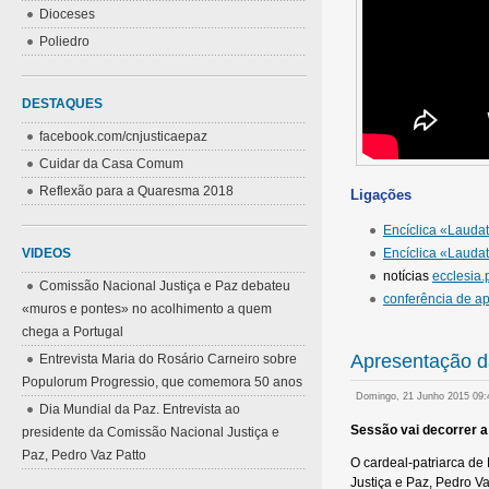
Dioceses
Poliedro
DESTAQUES
facebook.com/cnjusticaepaz
Cuidar da Casa Comum
Reflexão para a Quaresma 2018
Ligações
Encíclica «Laudat
VIDEOS
Encíclica «Lauda
notícias
ecclesia.p
Comissão Nacional Justiça e Paz debateu
conferência de a
«muros e pontes» no acolhimento a quem
chega a Portugal
Apresentação da
Entrevista Maria do Rosário Carneiro sobre
Populorum Progressio, que comemora 50 anos
Domingo, 21 Junho 2015 09
Dia Mundial da Paz. Entrevista ao
Sessão vai decorrer a
presidente da Comissão Nacional Justiça e
Paz, Pedro Vaz Patto
O cardeal-patriarca de
Justiça e Paz, Pedro Va