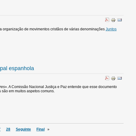
a organização de movimentos cristãos de várias denominações
Juntos
opal espanhola
res
». A Comissão Nacional Justiça e Paz entende que esse documento
s são em muitos aspetos comuns.
7
28
Seguinte
Final
»