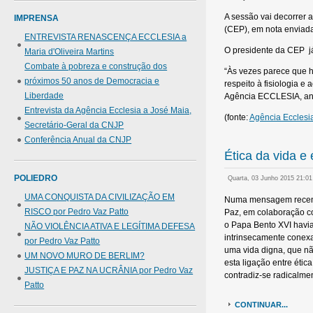
A sessão vai decorrer 
IMPRENSA
(CEP), em nota enviad
ENTREVISTA RENASCENÇA ECCLESIA a
O presidente da CEP já 
Maria d'Oliveira Martins
Combate à pobreza e construção dos
“Às vezes parece que há
próximos 50 anos de Democracia e
respeito à fisiologia e
Liberdade
Agência ECCLESIA, ante
Entrevista da Agência Ecclesia a José Maia,
(fonte:
Agência Ecclesi
Secretário-Geral da CNJP
Conferência Anual da CNJP
Ética da vida e 
POLIEDRO
Quarta, 03 Junho 2015 21:0
UMA CONQUISTA DA CIVILIZAÇÃO EM
Numa mensagem recente,
RISCO por Pedro Vaz Patto
Paz, em colaboração co
o Papa Bento XVI havia,
NÃO VIOLÊNCIA ATIVA E LEGÍTIMA DEFESA
intrinsecamente conexa
por Pedro Vaz Patto
uma vida digna, que não
UM NOVO MURO DE BERLIM?
esta ligação entre étic
JUSTIÇA E PAZ NA UCRÂNIA por Pedro Vaz
contradiz-se radicalme
Patto
CONTINUAR...