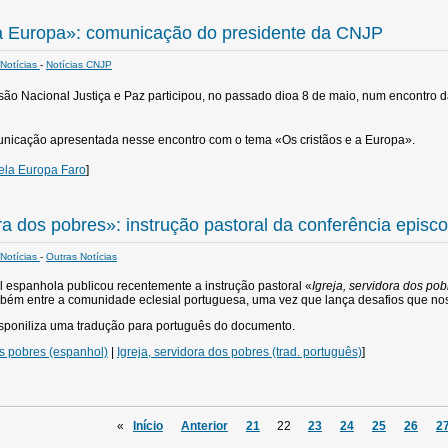
 a Europa»: comunicação do presidente da CNJP
Notícias
-
Notícias CNJP
ão Nacional Justiça e Paz participou, no passado dioa 8 de maio,
num encontro d
nicação apresentada nesse encontro com o tema «Os cristãos e a Europa».
ela Europa Faro
]
ora dos pobres»: instrução pastoral da conferência episc
Notícias
-
Outras Notícias
l espanhola publicou recentemente a instrução pastoral «
Igreja, servidora dos pob
mbém entre a comunidade eclesial portuguesa, uma vez que lança desafios que no
isponiliza uma tradução para português do documento.
os pobres (espanhol)
|
Igreja, servidora dos pobres (trad. português)
]
«
Início
Anterior
21
22
23
24
25
26
2