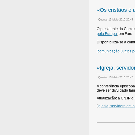
«Os cristãos e
Quarta, 13 Maio 2015 20:47
O presidente da Comiss
pela Europa
, em Faro.
Disponibiliza-se a c
omu
[
comunicação Juntos p
«Igreja, servid
Quarta, 13 Maio 2015 20:40
A conferência episcopa
deve ser divulgado ta
Atualização: a CNJP d
[
Iglesia, servidora de l