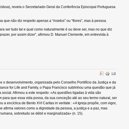
Lisboa), revela o Secretariado Geral da Conferência Episcopal Portuguesa
a que não diz respeito apenas a “insetos” ou “flores”, mas à pessoa.
para ser tudo tal e qual como naturalmente é ou deve ser, mas no que diz
-prazer, por assim dizer”, afirmou D. Manuel Clemente, em entrevista à
e o desenvolvimento, organizada pelo Conselho Pontifício da Justiça e da
nce for Life and Family, o Papa Francisco sublinhou uma questão que já
a social. Afirmou a este respeito: «As questões ligadas à vida são
 para que essa vida possa, da sua conceção até ao seu termo natural, ser
 encíclica de Bento XVI Caritas in veritate : «A Igreja propõe, com vigor,
que afirma valores como a dignidade da pessoa, a justiça e a paz, mas
humana, sobretudo se débil e marginalizada» (n. 15).