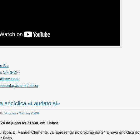
o Si»
to Si» (PDF)
t/laudatosi/
presentação em Lisboa
 encíclica «Laudato si»
Notícias
-
Notícias CNJP
:46
 24 de junho às 21h30, em Lisboa
 Lisboa, D. Manuel Clemente, vai apresentar no próximo dia 24 a nova encíclica d
z Patto.