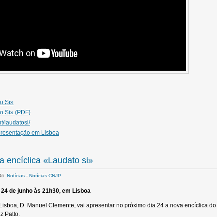
o Si»
to Si» (PDF)
t/laudatosi/
presentação em Lisboa
 encíclica «Laudato si»
Notícias
-
Notícias CNJP
:46
 24 de junho às 21h30, em Lisboa
 Lisboa, D. Manuel Clemente, vai apresentar no próximo dia 24 a nova encíclica d
z Patto.