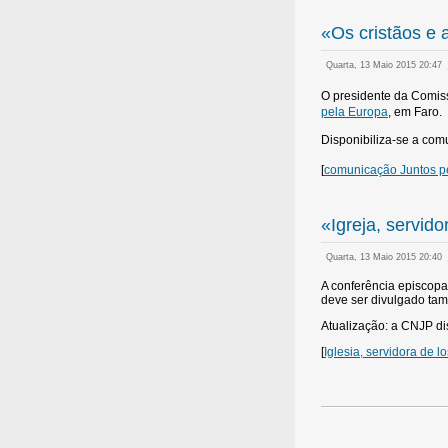
«Os cristãos e
Quarta, 13 Maio 2015 20:47
O presidente da Comiss
pela Europa
, em Faro.
Disponibiliza-se a c
omu
[
comunicação Juntos p
«Igreja, servid
Quarta, 13 Maio 2015 20:40
A conferência episcopa
deve ser divulgado ta
Atualização: a CNJP d
[
Iglesia, servidora de l