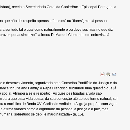
Lisboa), revela o Secretariado Geral da Conferência Episcopal Portuguesa
a que não diz respeito apenas a “insetos” ou “flores”, mas à pessoa.
para ser tudo tal e qual como naturalmente é ou deve ser, mas no que diz
-prazer, por assim dizer”, afirmou D. Manuel Clemente, em entrevista à
e o desenvolvimento, organizada pelo Conselho Pontifício da Justiça e da
nce for Life and Family, o Papa Francisco sublinhou uma questão que já
a social. Afirmou a este respeito: «As questões ligadas à vida são
 para que essa vida possa, da sua conceção até ao seu termo natural, ser
 encíclica de Bento XVI Caritas in veritate : «A Igreja propõe, com vigor,
que afirma valores como a dignidade da pessoa, a justiça e a paz, mas
humana, sobretudo se débil e marginalizada» (n. 15).