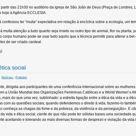
a partir das 21h30 no auditório da igreja de São João de Deus (Praça de Londres, 
a hoje à Agência ECCLESIA.
confessou ter “muita” expectativa em relação à encíclica sobre a ecologia, um tem
 muita atenção a tudo quanto seja inseto ou outro tipo de animal, flor ou planta, 
 ao corpo humano pode-se usar tudo aquilo que a técnica permitir para alterar a bel
s de ser criado cardeal.
a
)
ética social
Notícias
-
Poliedro
1
 dirigida aos participantes de uma conferência internacional sobre as mulheres 
m a União Mundial das Organizações Femininas Católicas e a World Women’s Allia
 mais do que uma vez, sublinhado: a estreita ligação entre a ética da vida e a étic
s com as questões sociais; quando defendemos o direito à vida, fazemo-lo também
 conheça as chagas da fome e da pobreza, da violência e da perseguição». E citou a
a da vida e ética social, ciente de que não pode ter sólidas bases uma sociedade 
nte aceitando e tolerando as mais diversas formas de desprezo e violação da vida 