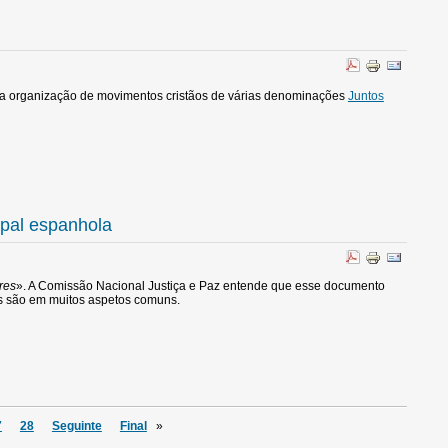
a organização de movimentos cristãos de várias denominações
Juntos
opal espanhola
res
». A Comissão Nacional Justiça e Paz entende que esse documento
s são em muitos aspetos comuns.
7
28
Seguinte
Final
»