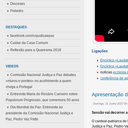
Dioceses
Poliedro
DESTAQUES
facebook.com/cnjusticaepaz
Cuidar da Casa Comum
Reflexão para a Quaresma 2018
Ligações
Encíclica «Laudat
VIDEOS
Encíclica «Lauda
notícias
ecclesia.p
Comissão Nacional Justiça e Paz debateu
conferência de a
«muros e pontes» no acolhimento a quem
chega a Portugal
Apresentação da
Entrevista Maria do Rosário Carneiro sobre
Populorum Progressio, que comemora 50 anos
Domingo, 21 Junho 2015 09
Dia Mundial da Paz. Entrevista ao
Sessão vai decorrer a
presidente da Comissão Nacional Justiça e
Paz, Pedro Vaz Patto
O cardeal-patriarca de
Justiça e Paz, Pedro Va