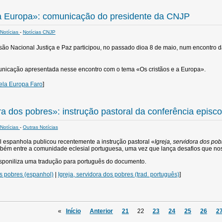
 a Europa»: comunicação do presidente da CNJP
Notícias
-
Notícias CNJP
ão Nacional Justiça e Paz participou, no passado dioa 8 de maio,
num encontro d
nicação apresentada nesse encontro com o tema «Os cristãos e a Europa».
ela Europa Faro
]
ora dos pobres»: instrução pastoral da conferência episc
Notícias
-
Outras Notícias
l espanhola publicou recentemente a instrução pastoral «
Igreja, servidora dos pob
mbém entre a comunidade eclesial portuguesa, uma vez que lança desafios que no
isponiliza uma tradução para português do documento.
os pobres (espanhol)
|
Igreja, servidora dos pobres (trad. português)
]
«
Início
Anterior
21
22
23
24
25
26
2