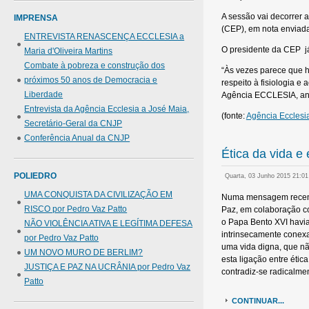
A sessão vai decorrer 
IMPRENSA
(CEP), em nota enviad
ENTREVISTA RENASCENÇA ECCLESIA a
O presidente da CEP já 
Maria d'Oliveira Martins
Combate à pobreza e construção dos
“Às vezes parece que há
próximos 50 anos de Democracia e
respeito à fisiologia e
Liberdade
Agência ECCLESIA, ante
Entrevista da Agência Ecclesia a José Maia,
(fonte:
Agência Ecclesi
Secretário-Geral da CNJP
Conferência Anual da CNJP
Ética da vida e 
POLIEDRO
Quarta, 03 Junho 2015 21:0
UMA CONQUISTA DA CIVILIZAÇÃO EM
Numa mensagem recente,
RISCO por Pedro Vaz Patto
Paz, em colaboração co
o Papa Bento XVI havia,
NÃO VIOLÊNCIA ATIVA E LEGÍTIMA DEFESA
intrinsecamente conexa
por Pedro Vaz Patto
uma vida digna, que não
UM NOVO MURO DE BERLIM?
esta ligação entre étic
JUSTIÇA E PAZ NA UCRÂNIA por Pedro Vaz
contradiz-se radicalme
Patto
CONTINUAR...