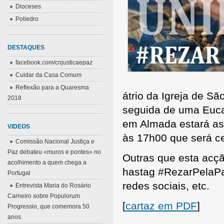
Dioceses
Poliedro
DESTAQUES
facebook.com/cnjusticaepaz
Cuidar da Casa Comum
Reflexão para a Quaresma
átrio da Igreja de S
2018
seguida de uma Eucar
em Almada estará ass
VIDEOS
às 17h00 que será c
Comissão Nacional Justiça e
Paz debateu «muros e pontes» no
Outras que esta acçã
acolhimento a quem chega a
hastag #RezarPelaPaz
Portugal
redes sociais, etc.
Entrevista Maria do Rosário
Carneiro sobre Populorum
[
cartaz em PDF
]
Progressio, que comemora 50
anos