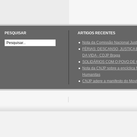
PESQUISAR
ARTIGOS RECENTES
Nota da Comissão Nacional Just
FÉRIAS: DESCANSO, JUSTIÇA
DA VIDA - CDJP Braga
SOLIDÁRIOS COM O POVO DE
Nota da CNJP sobre a encíclica 
Humanitas
CNJP adere a manifesto do Movi