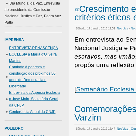
Dia Mundial da Paz. Entrevista
«Crescimento 
ao presidente da Comissão
critérios éticos 
Nacional Justiça e Paz, Pedro Vaz
Patto
Notícias
-
Not
Sábado, 17 Janeiro 2015 12:53
Em entrevista ao Se
IMPRENSA
Nacional Justiça e 
ENTREVISTA RENASCENÇA
ECCLESIA a Maria d'Oliveira
escravos, mas irmão
Martins
propôs uma reflexão 
Combate à pobreza e
construção dos próximos 50
anos de Democracia e
Liberdade
[
Semanário Ecclesia
Entrevista da Agência Ecclesia
a José Maia, Secretário-Geral
da CNJP
Comemorações d
Conferência Anual da CNJP
Varzim
POLIEDRO
Notícias
-
Out
Sábado, 17 Janeiro 2015 12:47