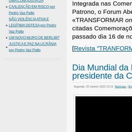
UMA CONQUISTA DA
Integrada nas Comem
CIVILIZAÇÃO EM RISCO por
Patrono, o Forum Abe
Pedro Vaz Patto
«TRANSFORMAR
on
NÃO VIOLÊNCIA ATIVA E
LEGÍTIMA DEFESA por Pedro
citadas Comemoraçõe
Vaz Patto
passado dia 16 de n
UM NOVO MURO DE BERLIM?
JUSTIÇA E PAZ NA UCRÂNIA
[
Revista "TRANFOR
por Pedro Vaz Patto
Dia Mundial da 
presidente da 
Notícias
-
En
Segunda, 05 Janeiro 2015 13:14