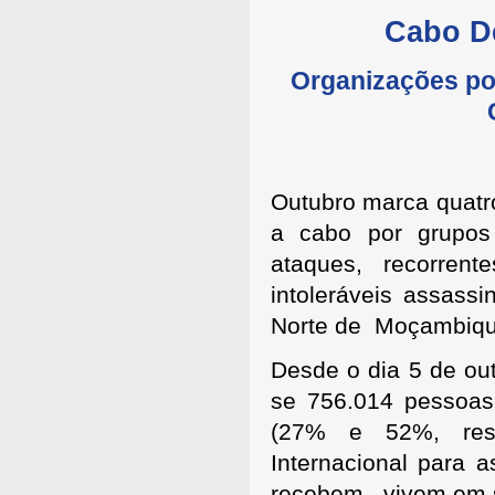
Cabo De
Organizações po
Outubro marca quatro
a cabo por grupo
ataques, recorren
intoleráveis assass
Norte de Moçambiqu
Desde o dia 5 de ou
se 756.014 pessoas
(27% e 52%, resp
Internacional para 
recebem, vivem em s