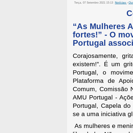
Notícias
-
Out
Terça, 07 Setembro 2021 15:13
C
“As Mulheres A
fortes!” - O m
Portugal associ
Corajosamente, gri
existem!”. É um gr
Portugal, o movim
Plataforma de Apo
Comum, Comissão Na
AMU Portugal - Aç
Portugal, Capela do
se a uma iniciativa g
As mulheres e menin