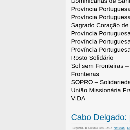
Dominicanas de Sant
Província Portugues
Província Portugues
Sagrado Coração de
Província Portugues
Província Portugues
Província Portuguesa
Rosto Solidário
Sol sem Fronteiras 
Fronteiras
SOPRO – Solidaried
União Missionária F
VIDA
Cabo Delgado: 
Notícias
-
Ou
Segunda, 11 Outubro 2021 15:17