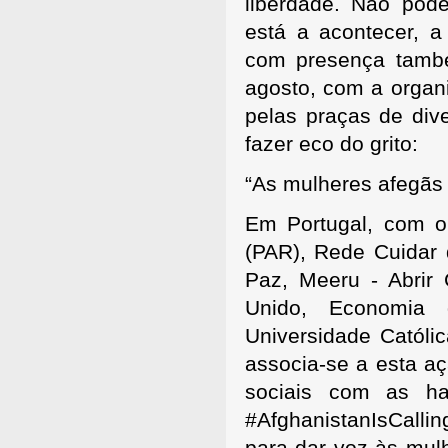
liberdade. Não pod
está a acontecer, a
com presença tamb
agosto, com a organ
pelas praças de div
fazer eco do grito:
“As mulheres afegãs 
Em Portugal, com o
(PAR), Rede Cuidar
Paz, Meeru - Abri
Unido, Economia
Universidade Católi
associa-se a esta a
sociais com as ha
#AfghanistanIsCalli
para dar voz às mul