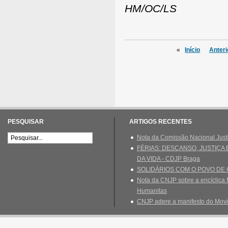
HM/OC/LS
«
Início
Anteri
PESQUISAR
ARTIGOS RECENTES
Nota da Comissão Nacional Just
FÉRIAS: DESCANSO, JUSTIÇA
DA VIDA - CDJP Braga
SOLIDÁRIOS COM O POVO DE
Nota da CNJP sobre a encíclica 
Humanitas
CNJP adere a manifesto do Movi