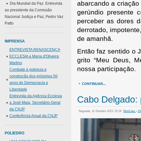
abarcando a criaçã
Dia Mundial da Paz. Entrevista
ao presidente da Comissão
gerúndio presente co
Nacional Justiça e Paz, Pedro Vaz
perceber as dores 
Patto
derrotado, impotent
de amanhã.
IMPRENSA
Então faz sentido o 
ENTREVISTA RENASCENÇA
ECCLESIA a Maria d'Oliveira
grito “Meu Deus, 
Martins
nossa participação.
Combate à pobreza e
construção dos próximos 50
anos de Democracia e
CONTINUAR...
Liberdade
Entrevista da Agência Ecclesia
Cabo Delgado: 
a José Maia, Secretário-Geral
da CNJP
Notícias
-
Ou
Segunda, 11 Outubro 2021 15:19
Conferência Anual da CNJP
POLIEDRO