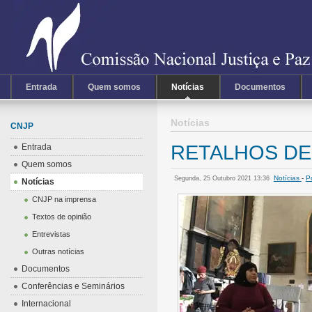
Entrada
Quem somos
Notícias
Documentos
Notícias
CNJP
RETALHOS DE U
Entrada
Quem somos
Notícias
-
P
Segunda, 25 Outubro 2021 13:36
Notícias
CNJP na imprensa
Textos de opinião
Entrevistas
Outras notícias
Documentos
Conferências e Seminários
Internacional