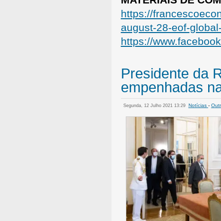
https://francescoeco
august-28-eof-global
https://www.faceboo
Presidente da 
empenhadas na
Notícias
-
Outr
Segunda, 12 Julho 2021 13:29