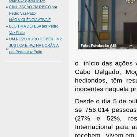
UMA CONQUISTA DA
CIVILIZAÇÃO EM RISCO por
Pedro Vaz Patto
NÃO VIOLÊNCIA ATIVA E
LEGÍTIMA DEFESA por Pedro
Vaz Patto
UM NOVO MURO DE BERLIM?
JUSTIÇA E PAZ NA UCRÂNIA
por Pedro Vaz Patto
o início das ações 
Cabo Delgado, Moç
hediondos, têm res
inocentes naquela p
Desde o dia 5 de ou
se 756.014 pessoas
(27% e 52%, resp
Internacional para 
recebem, vivem em s