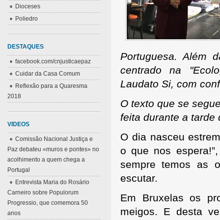
Dioceses
Poliedro
DESTAQUES
Portuguesa. Além 
facebook.com/cnjusticaepaz
centrado na "Ecolo
Cuidar da Casa Comum
Laudato Si, com conf
Reflexão para a Quaresma
2018
O texto que se segue
feita durante a tarde
VIDEOS
O dia nasceu estre
Comissão Nacional Justiça e
o que nos espera!”
Paz debateu «muros e pontes» no
acolhimento a quem chega a
sempre temos as or
Portugal
escutar.
Entrevista Maria do Rosário
Carneiro sobre Populorum
Em Bruxelas os pr
Progressio, que comemora 50
meigos. E desta v
anos