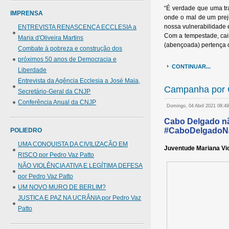
“É verdade que uma tr
IMPRENSA
onde o mal de um prej
nossa vulnerabilidade 
ENTREVISTA RENASCENÇA ECCLESIA a
Com a tempestade, cai
Maria d'Oliveira Martins
(abençoada) pertença 
Combate à pobreza e construção dos
próximos 50 anos de Democracia e
CONTINUAR...
Liberdade
Entrevista da Agência Ecclesia a José Maia,
Campanha por 
Secretário-Geral da CNJP
Conferência Anual da CNJP
Domingo, 04 Abril 2021 08:4
Cabo Delgado nã
#CaboDelgado
POLIEDRO
UMA CONQUISTA DA CIVILIZAÇÃO EM
Juventude Mariana Vi
RISCO por Pedro Vaz Patto
NÃO VIOLÊNCIA ATIVA E LEGÍTIMA DEFESA
por Pedro Vaz Patto
UM NOVO MURO DE BERLIM?
JUSTIÇA E PAZ NA UCRÂNIA por Pedro Vaz
Patto