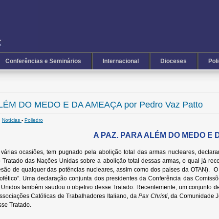
Conferências e Seminários
Internacional
Dioceses
Pol
LÉM DO MEDO E DA AMEAÇA por Pedro Vaz Patto
Notícias
-
Poliedro
2
A PAZ. PARA ALÉM DO MEDO E
árias ocasiões, tem pugnado pela abolição total das armas nucleares, declaran
 Tratado das Nações Unidas sobre a abolição total dessas armas, o qual já rec
esão de qualquer das potências nucleares, assim como dos países da OTAN). O
ofético”. Uma declaração conjunta dos presidentes da Conferência das Comissõ
Unidos também saudou o objetivo desse Tratado. Recentemente, um conjunto de ma
 Associações Católicas de Trabalhadores Italiano, da
Pax Christi
, da Comunidade J
sse Tratado.