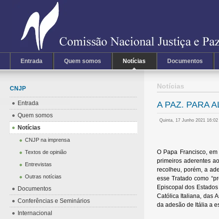
Entrada
Quem somos
Notícias
Documentos
Notícias
CNJP
Entrada
A PAZ. PARA A
Quem somos
Quinta, 17 Junho 2021 16:0
Notícias
CNJP na imprensa
O Papa Francisco, em v
Textos de opinião
primeiros aderentes ao
Entrevistas
recolheu, porém, a ad
Outras notícias
esse Tratado como “pr
Episcopal dos Estados 
Documentos
Católica Italiana, das
Conferências e Seminários
da adesão de Itália a e
Internacional