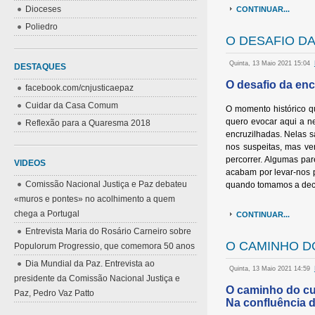
Dioceses
CONTINUAR...
Poliedro
O DESAFIO DA
Quinta, 13 Maio 2021 15:04
DESTAQUES
O desafio da enc
facebook.com/cnjusticaepaz
Cuidar da Casa Comum
O momento histórico q
quero evocar aqui a n
Reflexão para a Quaresma 2018
encruzilhadas. Nelas 
nos suspeitas, mas v
percorrer. Algumas pa
VIDEOS
acabam por levar-nos p
Comissão Nacional Justiça e Paz debateu
quando tomamos a decisã
«muros e pontes» no acolhimento a quem
chega a Portugal
CONTINUAR...
Entrevista Maria do Rosário Carneiro sobre
O CAMINHO DO
Populorum Progressio, que comemora 50 anos
Dia Mundial da Paz. Entrevista ao
Quinta, 13 Maio 2021 14:59
presidente da Comissão Nacional Justiça e
O caminho do cu
Paz, Pedro Vaz Patto
Na confluência d