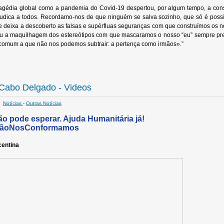
agédia global como a pandemia do Covid-19 despertou, por algum tempo, a co
udica a todos. Recordamo-nos de que ninguém se salva sozinho, que só é possív
e deixa a descoberto as falsas e supérfluas seguranças com que construímos os n
u a maquilhagem dos estereótipos com que mascaramos o nosso “eu” sempre preo
comum a que não nos podemos subtrair: a pertença como irmãos».”
Cabo Delgado - Videos
Notícias
-
Outras Notícias
9
o pode esperar. Ajuda Humanitária já!
NãoNosConformamos
centina