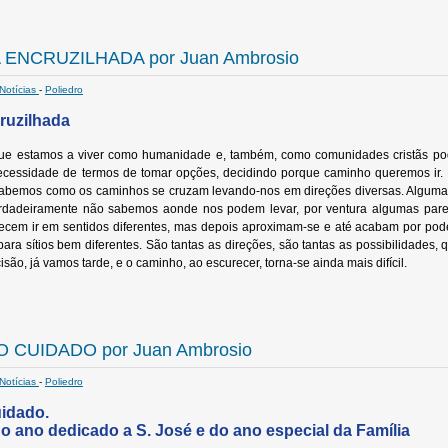
 ENCRUZILHADA por Juan Ambrosio
Notícias
-
Poliedro
ruzilhada
ue estamos a viver como humanidade e, também, como comunidades cristãs pod
ecessidade de termos de tomar opções, decidindo porque caminho queremos ir. 
sabemos como os caminhos se cruzam levando-nos em direções diversas. Alguma
erdadeiramente não sabemos aonde nos podem levar, por ventura algumas pare
recem ir em sentidos diferentes, mas depois aproximam-se e até acabam por pod
ara sítios bem diferentes. São tantas as direções, são tantas as possibilidade
o, já vamos tarde, e o caminho, ao escurecer, torna-se ainda mais difícil.
 CUIDADO por Juan Ambrosio
Notícias
-
Poliedro
idado.
o ano dedicado a S. José e do ano especial da Família