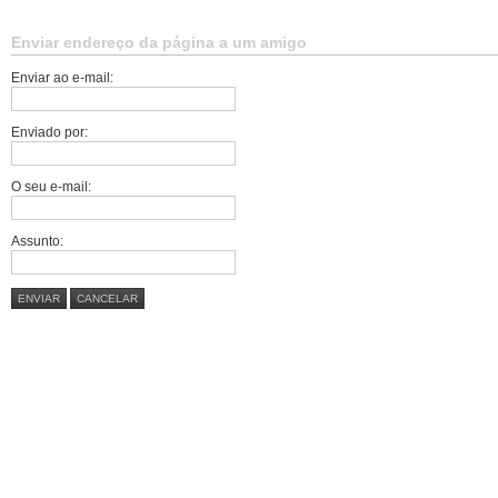
Enviar endereço da página a um amigo
Enviar ao e-mail:
Enviado por:
O seu e-mail:
Assunto:
ENVIAR
CANCELAR