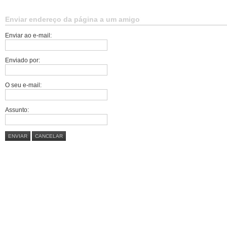
Enviar endereço da página a um amigo
Enviar ao e-mail:
Enviado por:
O seu e-mail:
Assunto:
ENVIAR
CANCELAR