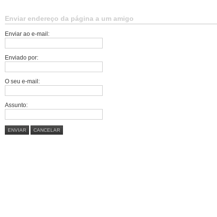
Enviar endereço da página a um amigo
Enviar ao e-mail:
Enviado por:
O seu e-mail:
Assunto:
ENVIAR
CANCELAR