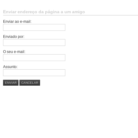
Enviar endereço da página a um amigo
Enviar ao e-mail:
Enviado por:
O seu e-mail:
Assunto:
ENVIAR
CANCELAR