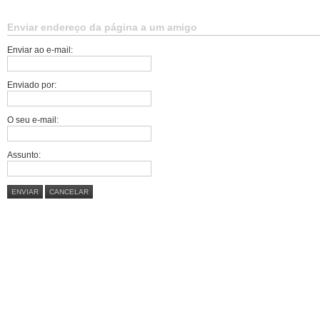
Enviar endereço da página a um amigo
Enviar ao e-mail:
Enviado por:
O seu e-mail:
Assunto:
ENVIAR
CANCELAR