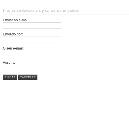
Enviar endereço da página a um amigo
Enviar ao e-mail:
Enviado por:
O seu e-mail:
Assunto:
ENVIAR
CANCELAR