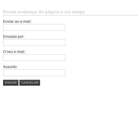
Enviar endereço da página a um amigo
Enviar ao e-mail:
Enviado por:
O seu e-mail:
Assunto:
ENVIAR
CANCELAR