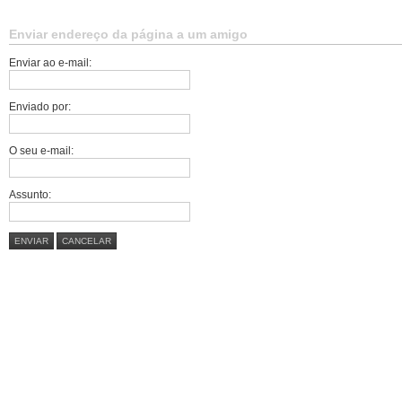
Enviar endereço da página a um amigo
Enviar ao e-mail:
Enviado por:
O seu e-mail:
Assunto:
ENVIAR
CANCELAR