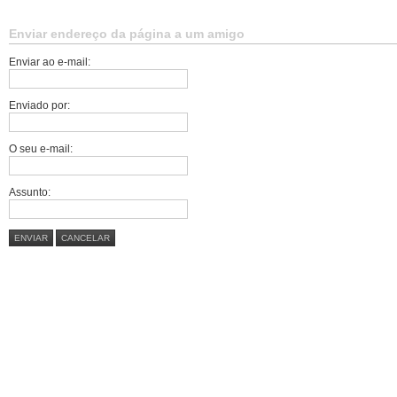
Enviar endereço da página a um amigo
Enviar ao e-mail:
Enviado por:
O seu e-mail:
Assunto:
ENVIAR
CANCELAR