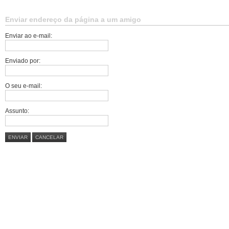
Enviar endereço da página a um amigo
Enviar ao e-mail:
Enviado por:
O seu e-mail:
Assunto:
ENVIAR
CANCELAR