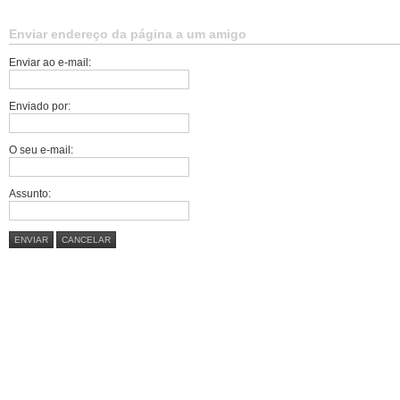
Enviar endereço da página a um amigo
Enviar ao e-mail:
Enviado por:
O seu e-mail:
Assunto:
ENVIAR
CANCELAR