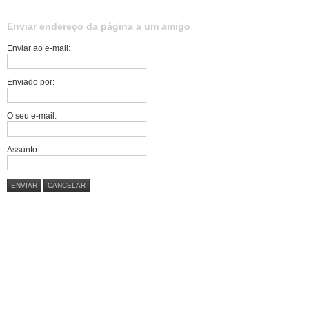
Enviar endereço da página a um amigo
Enviar ao e-mail:
Enviado por:
O seu e-mail:
Assunto:
ENVIAR
CANCELAR