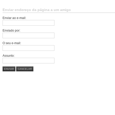
Enviar endereço da página a um amigo
Enviar ao e-mail:
Enviado por:
O seu e-mail:
Assunto:
ENVIAR
CANCELAR