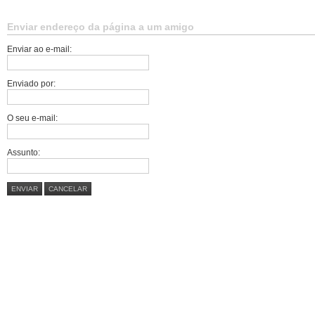
Enviar endereço da página a um amigo
Enviar ao e-mail:
Enviado por:
O seu e-mail:
Assunto:
ENVIAR
CANCELAR