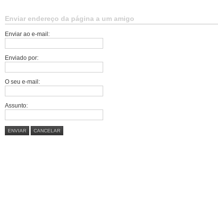
Enviar endereço da página a um amigo
Enviar ao e-mail:
Enviado por:
O seu e-mail:
Assunto:
ENVIAR
CANCELAR