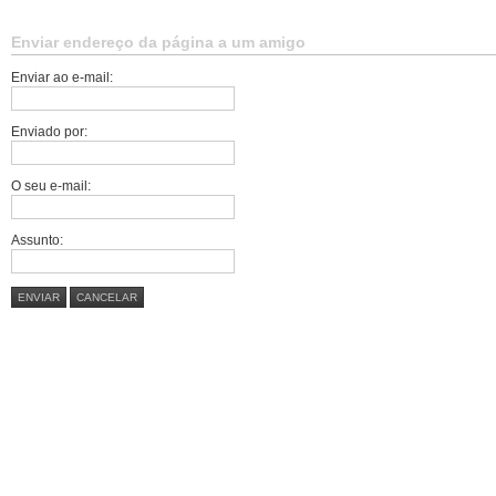
Enviar endereço da página a um amigo
Enviar ao e-mail:
Enviado por:
O seu e-mail:
Assunto:
ENVIAR
CANCELAR