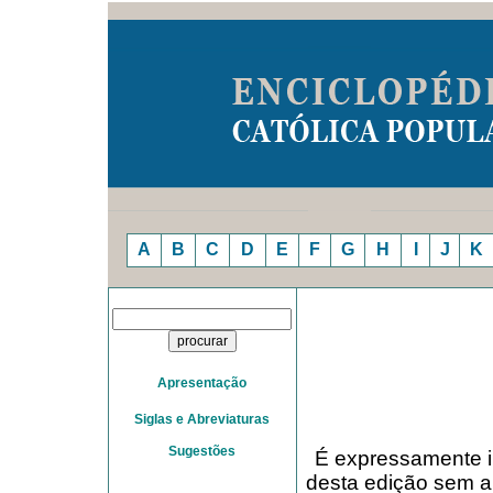
A
B
C
D
E
F
G
H
I
J
K
Apresentação
Siglas e Abreviaturas
Sugestões
É expressamente in
desta edição sem a