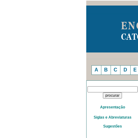
A
B
C
D
E
Apresentação
Siglas e Abreviaturas
Sugestões