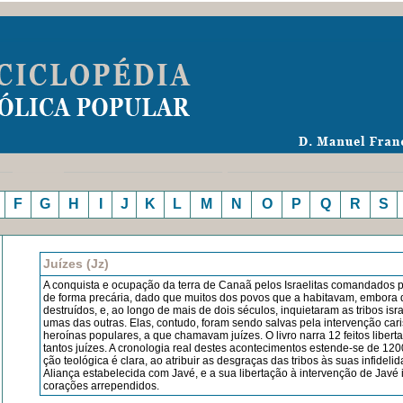
F
G
H
I
J
K
L
M
N
O
P
Q
R
S
Juízes (Jz)
A conquista e ocupação da terra de Canaã pelos Israelitas comandados p
de forma precária, dado que muitos dos povos que a habitavam, embora 
destruídos, e, ao longo de mais de dois séculos, inquietaram as tribos isra
umas das outras. Elas, contudo, foram sendo salvas pela intervenção cari
heroínas populares, a que cha­mavam juízes. O livro narra 12 feitos libert
tantos juízes. A cronologia real destes acontecimentos estende-se de 1200
ção teológica é clara, ao atribuir as desgraças das tribos às suas infidel
Aliança estabelecida com Javé, e a sua libertação à intervenção de Javé
corações arre­pendidos.