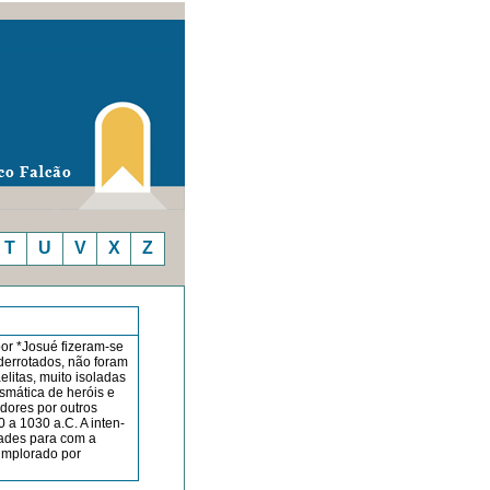
T
U
V
X
Z
or *Josué fizeram-se
derrotados, não foram
elitas, muito isoladas
smática de heróis e
adores por outros
 a 1030 a.C. A inten­
idades para com a
 implorado por