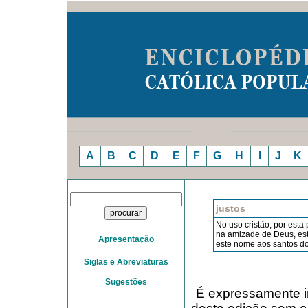
A
B
C
D
E
F
G
H
I
J
K
justos
No uso cristão, por est
na amizade de Deus, este
Apresentação
este nome aos santos do
Siglas e Abreviaturas
Sugestões
É expressamente in