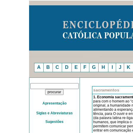
A
B
C
D
E
F
G
H
I
J
K
sacramentos
1. Economia sacrament
para com o homem ao “cr
Apresentação
original, a humanidade m
alimentando a esperança 
Siglas e Abreviaturas
tência, para O ouvir e en
(da palavra latina re-li
Sugestões
humanos, que implica o r
permitem comunicar pens
entrar em comunicação e