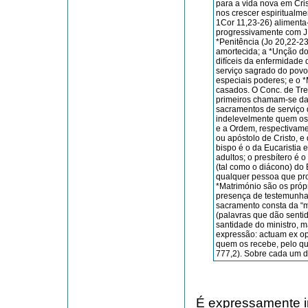
para a vida nova em Cris
nos crescer espiritualme
1Cor 11,23-26) alimenta
progressivamente com J. C
*Penitência (Jo 20,22-23
amortecida; a *Unção d
difíceis da enfermidade 
serviço sagrado do povo
especiais poderes; e o *M
casados. O Conc. de Tren
primeiros chamam-se da *i
sacramentos de serviço 
indelevelmente quem os r
e a Ordem, respectivame
ou apóstolo de Cristo, e
bispo é o da Eucaristia
adultos; o presbítero é o
(tal como o diáco­no) do
qualquer pessoa que pro
*Matrimónio são os própr
presença de testemunha qu
sacramento consta da “m
(palavras que dão senti
santidade do ministro, ma
expressão: actuam ex op
quem os recebe, pelo qu
777,2). Sobre cada um d
É expressamente in