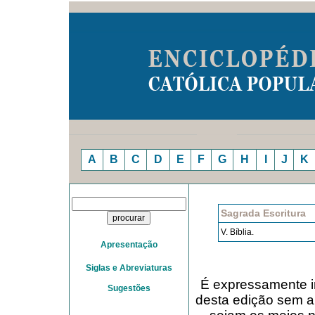
A
B
C
D
E
F
G
H
I
J
K
Sagrada Escritura
V. Bíblia.
Apresentação
Siglas e Abreviaturas
É expressamente in
Sugestões
desta edição sem a