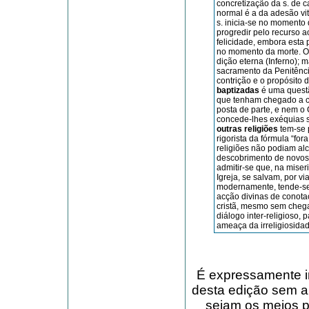
concretização da s. de 
normal é a da adesão vit
s. inicia-se no momento 
progredir pelo recurso a
felicidade, embora esta 
no momento da morte. O 
dição eterna (Inferno); 
sacramento da Penitênci
contrição e o pro­pósito
baptizadas
é uma ques­tã
que tenham chegado a co
posta de parte, e nem o C
concede-lhes exéquias s
outras religiões
tem-se p
rigorista da fórmula “for
religiões não podiam alc
descobrimento de novos 
admitir-se que, na miseri
Igreja, se salvam, por v
modernamente, tende-se m
acção divinas de conota
cristã, mesmo sem che­g
diálogo inter-religioso,
ameaça da irreligiosidad
É expressamente in
desta edição sem a
sejam os meios pa