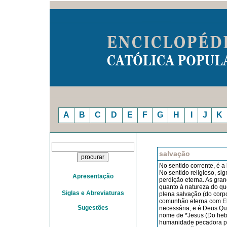
A
B
C
D
E
F
G
H
I
J
K
salvação
No sentido corrente, é a 
No sentido religioso, si
Apresentação
per­dição eterna. As gran
quanto à natureza do qu
Siglas e Abreviaturas
plena salvação (do corpo
comunhão eterna com Ele
Sugestões
necessária, e é Deus Que
nome de *Jesus (Do hebr.
humanidade pecadora pelo