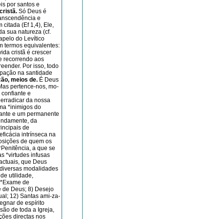
éis por santos e
cristã.
Só Deus é
ranscendência e
citada (Ef 1,4), Ele,
da sua natureza (cf.
apelo do Levítico
em termos equivalentes:
ida cristã é crescer
e recorrendo aos
reender. Por isso, todo
ipação na santidade
ção, meios de.
É Deus
Mas pertence-nos, mo­
 confiante e
 erradicar da nossa
ama *inimigos do
tante e um permanente
fundamente, da
rincipais de
eficácia intrínseca na
posições de quem os
*Penitência, a que se
s *virtudes infusas
 actuais, que Deus
 diversas modalidades
e utilidade,
) *Exame de
e de Deus; 8) Desejo
ual; 12) Santas ami-­za­
g­nar de espírito
ão de toda a Igreja,
ões ­directas nos