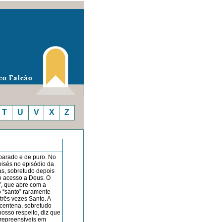
T
U
V
X
Z
pa­rado e de puro. No
oisés no episódio da
as, sobretudo depois
o acesso a Deus. O
”, que abre com a
 “santo” raramen­te
rês vezes Santo. A
 centena, sobretudo
nosso respeito, diz que
rrepreensíveis em