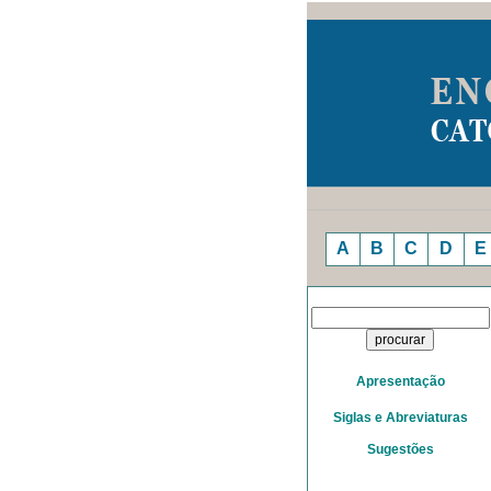
A
B
C
D
E
Apresentação
Siglas e Abreviaturas
Sugestões