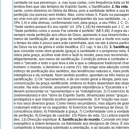
caridade na sua presença»; e, nas suas cartas, com frequên­cia trata os fi
lembra-lhes que são templos do Espírito Santo, o Santificador.
2. Na vida 
santo, como dizemos no Glória da Missa, pois a santidade define a sua t
perfeição (ou pureza) sem limites. Mas, como intuiu S. Paulo na passagem 
ao criar-nos por amor, quis-nos fazer participantes da sua santidade, i.e., 
2Pe 1,4) e vida divinas, con­formando-nos, pela graça, a seu Filho J. C. O 
“Sede santos porque Eu sou santo” (cf. 1Pe 1,16) foi retomado por J. C. 
“Sede perfeitos como o vosso Pai celeste é perfeito” (Mt 5,48). A regra da v
sempre nesta perfeição aos olhos de Deus, ape­lando à sua misericórdia 
meios de san­ti­fi­ca­ção, até ao grau de santidade em que a morte nos surp
o tempo da vida é pouco para esta caminhada, que vai dar à plena partic
de Deus na luz da glória e visão beatífica. (Cf. cap. V da LG).
3. Santifica
que concede como dom gratuito (graça) a santidade e o progresso nela. 
vi­dos pela graça, acolher este dom e fazê-lo render, para isso recorrendo,
diligentemente, aos meios de santificação. Condição prévia é combater e
vida o *peca­do e tudo o que leva a ele e que a catequese tradicional ch
homem: o mundo, o demónio e a carne (V.). Isto exige uma atenção cons
esforço de purificação dos sentidos, das tendências naturais e, mais pro
inteligência e da vontade. Num sentido posi­tivo, apon­tam-se três meios p
santificação: 1) Os *sacramentos, e de um modo geral a liturgia, pela sua 
comunicação da graça santificante, embora os frutos dependam das dis
recebe. Na vida corrente, assumem grande importância a *Eucaristia e a 
de­vem acrescentar os *sacramentais e as *indulgências. 2) O exercício da
(sobrenaturais) e dos *dons do Espírito Santo, dinamizado pelas *graças
prodigaliza e que importa acolher generosamente. 3) A *oração nas suas
e nos seus diversos graus. Como meios secundários, mas alguns de grand
costumam indicar-se os seguintes: 4) Exer­cício da *presença de Deus; 5
consciência diário; 6) Fidelidade à graça; 7) Conformidade com a vontad
de perfeição; 9) Ener­gia de carácter; 10) Plano de vi­da; 11) Leitura espirit
des; 13) Direcção espiritual.
4. San­tifi­cação do mundo.
Consiste em impre
evangélico a ordem temporal, na fidelidade aos desígnios de Deus. É miss
competindo à hierarquia sobretudo a orientação, e ao laicado as intervenç