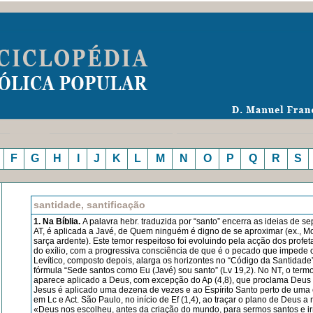
F
G
H
I
J
K
L
M
N
O
P
Q
R
S
santidade, santificação
1. Na Bíblia.
A palavra hebr. traduzida por “santo” encerra as ideias de se
AT, é aplicada a Javé, de Quem ninguém é digno de se aproximar (ex., M
sarça ardente). Este temor respeitoso foi evoluindo pela acção dos profet
do exílio, com a progressiva consciência de que é o pecado que impede 
Levítico, composto depois, alarga os horizontes no “Código da San­tidade
fórmula “Sede santos como Eu (Javé) sou santo” (Lv 19,2). No NT, o termo
aparece aplicado a Deus, com excep­ção do Ap (4,8), que proclama Deus t
Jesus é aplicado uma dezena de vezes e ao Espírito Santo per­to de uma
em Lc e Act. São Paulo, no início de Ef (1,4), ao traçar o plano de Deus a 
«Deus nos escolheu, antes da criação do mundo, para sermos santos e i