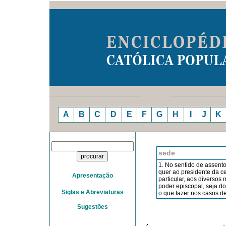
A
B
C
D
E
F
G
H
I
J
K
sede
1. No sentido de assento 
quer ao presidente da ce
Apresentação
particular, aos diversos m
poder episcopal, seja d
Siglas e Abreviaturas
o que fazer nos casos d
Sugestões