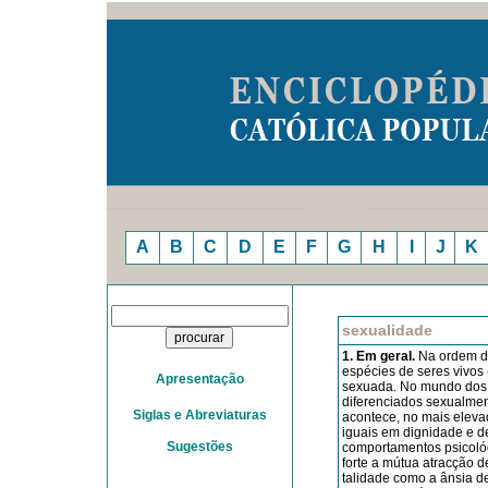
A
B
C
D
E
F
G
H
I
J
K
sexualidade
1. Em geral.
Na ordem da
espécies de seres vivos 
Apresentação
sexuada. No mundo dos a
diferenciados sexualmen
Siglas e Abreviaturas
acontece, no mais eleva
iguais em dignidade e de
Sugestões
comportamentos psicológi
forte a mútua atracção de
talidade como a ânsia d