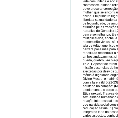
vida comunitária e socia
*homos­se­xualidade refl
deve procurar correcção 
mulher, que se en­contr
divina. Em primeiro luga
liberta a sexualidade da 
de fecundidade, de amor 
atribuída pelas tradiçõ
narrativa do Gé­ne­sis (
gem e semelhança; Ele o
multiplicai-vos, enchei 
homem não vi­ves­se só,
tela de Adão, que ficou
deixará pai e mãe para s
repe­tiu ao reconduzir o 
ambos andavam nus, sina
queda, quebrou-se o equi
16.21). Apesar de terem 
missão essenciais do h
afectadas por desvios q
mónio à dignidade origi
Divino Mestre, o matri­m
com a Igreja (Ef 5,22-23
adultério no coração” (Mt
atentar contra o corpo qu
Ética se­xual.
Trata-se d
sexualidade humana: o d
relação interpessoal a c
que na vida social const
*educação sexual: 1) No
integra no todo da pesso
vá­rios aspectos: conheci