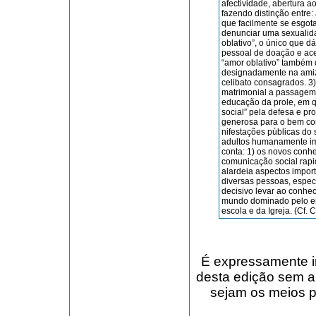
afectividade, abertura ao
fazendo distinção entre:
que facilmente se esgota
denunciar uma sexuali­da­
oblativo”, o único que dá
pessoal de doação e ace
“amor oblativo” tam­bém d
designadamente na amizad
celibato consagrados. 3
matrimonial a passagem 
educação da prole, em qu
social” pela defesa e pr
generosa para o bem comu
nifestações públicas do s
adultos humanamente ima
conta: 1) os novos conhec
comunicação social rapi
alardeia aspectos impor
diversas pes­soas, espec
decisivo levar ao conheci
mundo dominado pelo ero
escola e da Igreja. (Cf. 
É expressamente in
desta edição sem a
sejam os meios pa