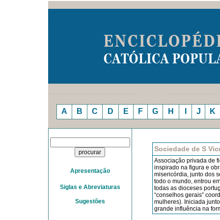
A
B
C
D
E
F
G
H
I
J
K
Sociedade de S Vic
Associação privada de fi
inspirado na figura e ob
Apresentação
misericórdia, junto dos
todo o mundo, entrou em
Siglas e Abreviaturas
todas as dioceses portu
“conselhos ge­rais” coo
Sugestões
mulheres). Iniciada junt
grande influência na fo