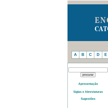
A
B
C
D
E
Apresentação
Siglas e Abreviaturas
Sugestões