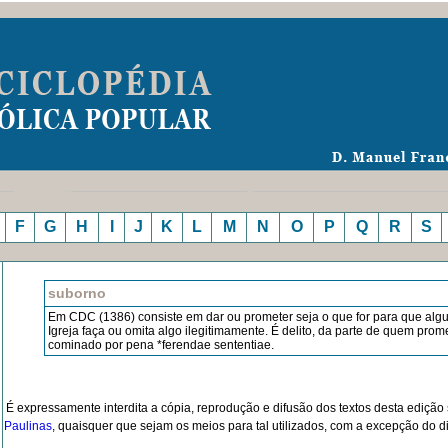
F
G
H
I
J
K
L
M
N
O
P
Q
R
S
suborno
Em CDC (1386) consiste em dar ou prometer seja o que for para que al
Igreja faça ou omita algo ilegitimamente. É delito, da parte de quem prome
cominado por pena *ferendae sententiae.
É expressamente interdita a cópia, reprodução e difusão dos textos desta ediçã
Paulinas
, quaisquer que sejam os meios para tal utilizados, com a excepção do dir