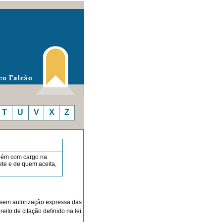
T
U
V
X
Z
guém com cargo na
te e de quem acei­ta,
o sem autorização expressa das
eito de citação definido na lei.