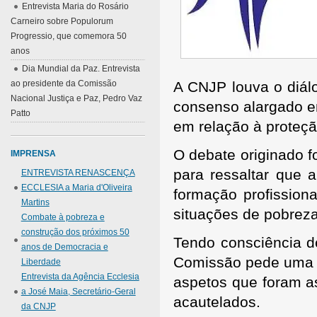
Entrevista Maria do Rosário
Carneiro sobre Populorum
Progressio, que comemora 50
anos
Dia Mundial da Paz. Entrevista
ao presidente da Comissão
A CNJP louva o diálo
Nacional Justiça e Paz, Pedro Vaz
consenso alargado em
Patto
em relação à proteçã
O debate originado f
IMPRENSA
para ressaltar que
ENTREVISTA RENASCENÇA
ECCLESIA a Maria d'Oliveira
formação profissiona
Martins
situações de pobreza
Combate à pobreza e
construção dos próximos 50
Tendo consciência d
anos de Democracia e
Comissão pede uma pa
Liberdade
Entrevista da Agência Ecclesia
aspetos que foram as
a José Maia, Secretário-Geral
acautelados.
da CNJP