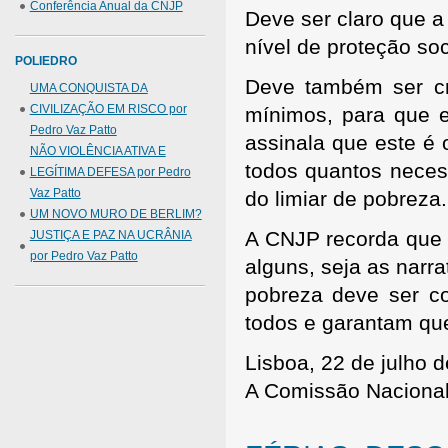
Conferência Anual da CNJP
Deve ser claro que a
nível de proteção so
POLIEDRO
Deve também ser cri
UMA CONQUISTA DA
CIVILIZAÇÃO EM RISCO por
mínimos, para que 
Pedro Vaz Patto
assinala que este é
NÃO VIOLÊNCIA ATIVA E
todos quantos neces
LEGÍTIMA DEFESA por Pedro
Vaz Patto
do limiar de pobreza.
UM NOVO MURO DE BERLIM?
A CNJP recorda que a 
JUSTIÇA E PAZ NA UCRÂNIA
por Pedro Vaz Patto
alguns, seja as narra
pobreza deve ser c
todos e garantam qu
Lisboa, 22 de julho 
A Comissão Nacional