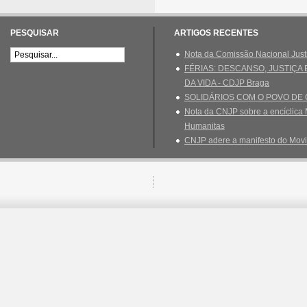
PESQUISAR
ARTIGOS RECENTES
Nota da Comissão Nacional Just
FÉRIAS: DESCANSO, JUSTIÇA
DA VIDA - CDJP Braga
SOLIDÁRIOS COM O POVO DE
Nota da CNJP sobre a encíclica 
Humanitas
CNJP adere a manifesto do Movi