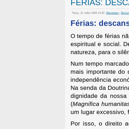
FÉRIAS: DESC
Dioceses
-
Docu
Terça, 21 Julho 2026 13:45
Férias: descans
O tempo de férias nã
espiritual e social.
natureza, para o silê
Num tempo marcado p
mais importante do 
independência econó
Na senda da Doutrina
dignidade da nossa 
(
Magnifica humanita
um lugar excessivo, f
Por isso, o direit