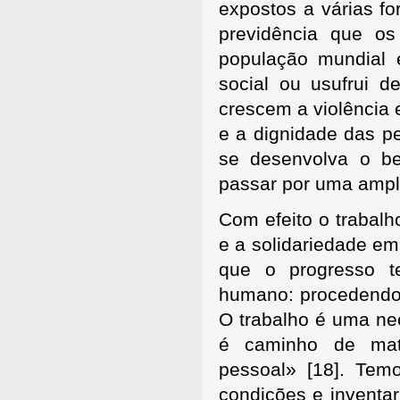
expostos a várias f
previdência que os
população mundial 
social ou usufrui d
crescem a violência 
e a dignidade das 
se desenvolva o b
passar por uma ampli
Com efeito o trabalh
e a solidariedade em
que o progresso t
humano: procedendo 
O trabalho é uma nec
é caminho de matu
pessoal»
[18]. Tem
condições e inventa