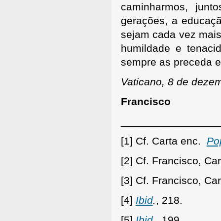
caminharmos, junto
gerações, a educaçã
sejam cada vez mais
humildade e tenaci
sempre as preceda 
Vaticano, 8 de deze
Francisco
________________
[1] Cf. Carta enc.
Po
[2] Cf. Francisco, Ca
[3] Cf. Francisco, Ca
[4]
Ibid
.
, 218.
[5]
Ibid
.
, 199.