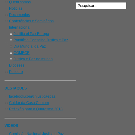
Quem somos
Notícias
Documentos
Conferências e Seminários
Internacional
Justitia et Pax Europa
Pontifício Conselho Justiça e Paz
Dia Mundial da Paz
COMECE
Justiça e Paz no mundo
Dioceses
Poliedro
DESTAQUES
facebook.com/cnjusticaepaz
Cuidar da Casa Comum
Reflexão para a Quaresma 2018
VIDEOS
Comissão Nacional Justiça e Paz