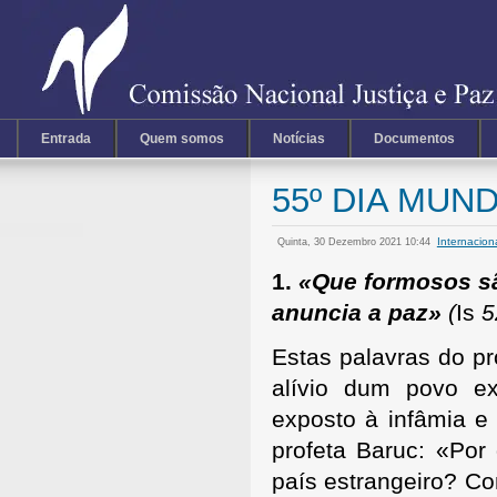
Entrada
Quem somos
Notícias
Documentos
55º DIA MUND
Internacion
Quinta, 30 Dezembro 2021 10:44
1.
«Que formosos s
anuncia a paz»
(
Is
5
Estas palavras do pr
alívio dum povo ex
exposto à infâmia e
profeta Baruc: «Por
país estrangeiro? Co