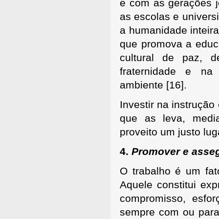
e com as gerações j
as escolas e universi
a humanidade intei
que promova a educa
cultural de paz, d
fraternidade e n
ambiente
[16].
Investir na instruçã
que as leva, medi
proveito um justo lu
4.
Promover e assegu
O trabalho é um fato
Aquele constitui e
compromisso, esfor
sempre com ou para 