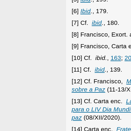
[6]
Ibid
.
, 179.
[7] Cf.
ibid
.
, 180.
[8] Francisco, Exort.
[9] Francisco, Carta
[10] Cf.
ibid.
,
163
;
2
[11] Cf.
ibid
.
, 139.
[12] Cf. Francisco,
M
sobre a Paz
(11-13/X
[13] Cf. Carta enc.
L
para o LIV Dia Mundi
paz
(08/XII/2020).
[14] Carta enc.
Fratel