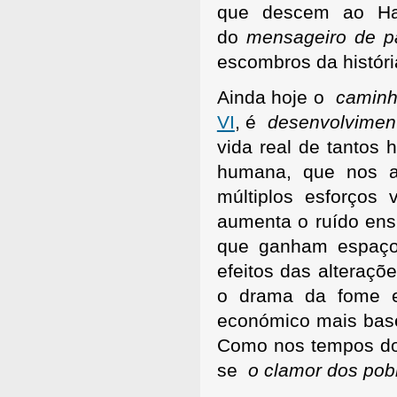
que descem ao Had
do
mensageiro de p
escombros da história
Ainda hoje o
caminh
VI
, é
desenvolviment
vida real de tantos
humana, que nos ap
múltiplos esforços 
aumenta o ruído ens
que ganham espaço
efeitos das alteraçõ
o drama da fome e
económico mais basea
Como nos tempos dos
se
o clamor dos pobr