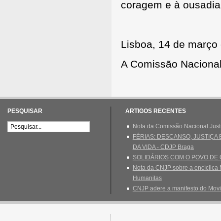
coragem e à ousadia 
Lisboa, 14 de março
A Comissão Nacional
PESQUISAR
ARTIGOS RECENTES
Nota da Comissão Nacional Just
FÉRIAS: DESCANSO, JUSTIÇA
DA VIDA - CDJP Braga
SOLIDÁRIOS COM O POVO DE
Nota da CNJP sobre a encíclica 
Humanitas
CNJP adere a manifesto do Movi