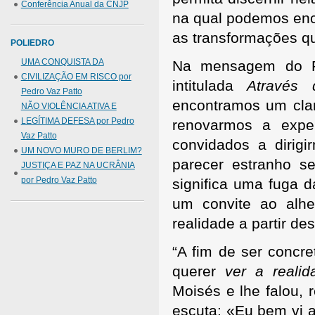
Conferência Anual da CNJP
na qual podemos enc
as transformações q
POLIEDRO
UMA CONQUISTA DA
Na mensagem do P
CIVILIZAÇÃO EM RISCO por
intitulada
Através 
Pedro Vaz Patto
encontramos um clar
NÃO VIOLÊNCIA ATIVA E
LEGÍTIMA DEFESA por Pedro
renovarmos a expe
Vaz Patto
convidados a dirigi
UM NOVO MURO DE BERLIM?
parecer estranho s
JUSTIÇA E PAZ NA UCRÂNIA
por Pedro Vaz Patto
significa uma fuga 
um convite ao alhe
realidade a partir d
“A fim de ser concr
querer
ver a realid
Moisés e lhe falou,
escuta: «Eu bem vi a