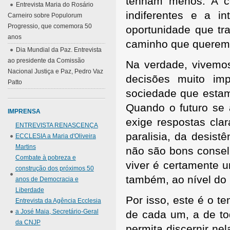
tenham menos. A co
Entrevista Maria do Rosário
indiferentes e a i
Carneiro sobre Populorum
Progressio, que comemora 50
oportunidade que tr
anos
caminho que queremos
Dia Mundial da Paz. Entrevista
ao presidente da Comissão
Na verdade, vivem
Nacional Justiça e Paz, Pedro Vaz
decisões muito im
Patto
sociedade que estam
Quando o futuro se 
IMPRENSA
exige respostas cla
ENTREVISTA RENASCENÇA
paralisia, da desis
ECCLESIA a Maria d'Oliveira
Martins
não são bons consel
Combate à pobreza e
viver é certamente u
construção dos próximos 50
também, ao nível do 
anos de Democracia e
Liberdade
Por isso, este é o t
Entrevista da Agência Ecclesia
a José Maia, Secretário-Geral
de cada um, a de t
da CNJP
permita discernir ne