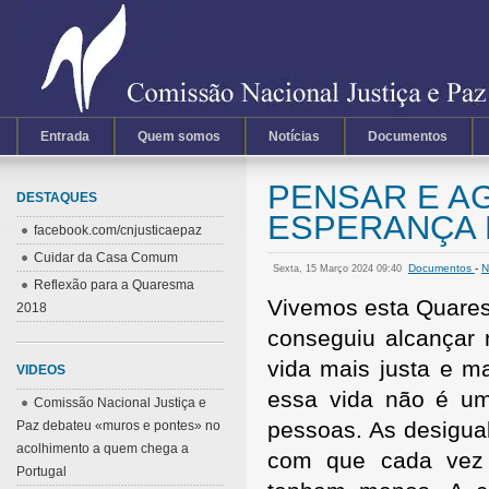
Entrada
Quem somos
Notícias
Documentos
PENSAR E A
DESTAQUES
ESPERANÇA N
facebook.com/cnjusticaepaz
Cuidar da Casa Comum
Documentos
-
N
Sexta, 15 Março 2024 09:40
Reflexão para a Quaresma
Vivemos esta Quares
2018
conseguiu alcançar 
vida mais justa e m
VIDEOS
essa vida não é u
Comissão Nacional Justiça e
pessoas. As desigu
Paz debateu «muros e pontes» no
acolhimento a quem chega a
com que cada vez
Portugal