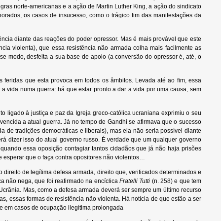
 negras norte-americanas e a ação de Martin Luther King, a ação do sindicato
norados, os casos de insucesso, como o trágico fim das manifestações da
ia diante das reações do poder opressor. Mas é mais provável que este
cia violenta), que essa resistência não armada colha mais facilmente as
sse modo, desfeita a sua base de apoio (a conversão do opressor é, até, o
eridas que esta provoca em todos os âmbitos. Levada até ao fim, essa
ar a vida numa guerra: há que estar pronto a dar a vida por uma causa, sem
igado à justiça e paz da Igreja greco-católica ucraniana exprimiu o seu
vencida a atual guerra. Já no tempo de Gandhi se afirmava que o sucesso
 de tradições democráticas e liberais), mas ela não seria possível diante
erá dizer isso do atual governo russo. É verdade que um qualquer governo
o quando essa oposição contagiar tantos cidadãos que já não haja prisões
 esperar que o faça contra opositores não violentos…
reito de legítima defesa armada, direito que, verificados determinados e
ica não nega, que foi reafirmado na encíclica
Fratelli Tutti
(n. 258) e que tem
a Ucrânia. Mas, como a defesa armada deverá ser sempre um último recurso
 essas formas de resistência não violenta. Há notícia de que estão a ser
de em casos de ocupação ilegítima prolongada