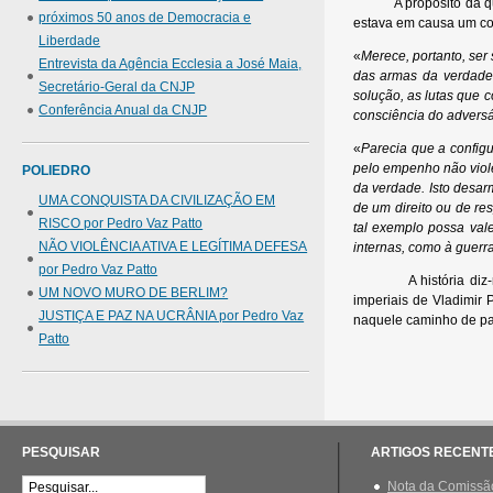
A propósito da queda
próximos 50 anos de Democracia e
estava em causa um con
Liberdade
«
Merece, portanto, ser
Entrevista da Agência Ecclesia a José Maia,
das armas da verdade 
Secretário-Geral da CNJP
solução, as lutas que 
Conferência Anual da CNJP
consciência do advers
«
Parecia que a config
pelo empenho não viol
POLIEDRO
da verdade. Isto desar
UMA CONQUISTA DA CIVILIZAÇÃO EM
de um direito ou de r
RISCO por Pedro Vaz Patto
tal exemplo possa vale
NÃO VIOLÊNCIA ATIVA E LEGÍTIMA DEFESA
internas, como à guerra
por Pedro Vaz Patto
A história diz-nos, 
UM NOVO MURO DE BERLIM?
imperiais de Vladimir 
JUSTIÇA E PAZ NA UCRÂNIA por Pedro Vaz
naquele caminho de pa
Patto
Pe
PESQUISAR
ARTIGOS RECENT
Nota da Comissão