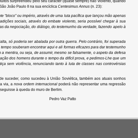
s surpreendeu pelo seu carácter (quase sempre) não violento, quando
São João Paulo II na sua encíclica
Centesimus Annus
(n. 23):
nte “bloco” ou império, através de uma luta pacífica que lançou mão apenas
ições sociais, através do embate violento, seria possível chegar à sua
ias da negociação, do diálogo, do testemunho da verdade, fazendo apelo à
alta
,
só poderia ser abalada por outra guerra. Pelo contrário, foi superada
tempo souberam encontrar aqui e ali formas eficazes para dar testemunho
 a mentira, ou seja, de assumir, mesmo se falsamente, o aspeto da defesa
ação dos homens durante o tempo da difícil prova, e pedimos-Lhe que um
iça sem violência, renunciando tanto à luta de classes nas controvérsias
e suceder, como sucedeu à União Soviética, também aos atuais sonhos
a via, a
nova ordem internacional
poderá não representar uma regressão
seguisse à queda do muro de Berlim.
Patto