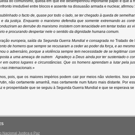
 do comunismo, queda em que ele desempenhou importante papel e que a muito
fronto irredutível entre blocos e assente na dissuasão armada e nuclear, afirmou 
 sublinhado o facto de, quase por todo o lado, se ter chegado à queda de semelha
e da justiça. Enquanto o marxismo defendia que somente extremando as contrad
conduziram ao derrube do marxismo insistem com tenacidade em tentar todas as v
ário e procurando despertar nele o sentido da dignidade humana comum.
uração europeia, saída da Segunda Guerra Mundial e consagrada no
Tratado de I
ento de homens que sempre se recusaram a ceder ao poder da força, e ao mesmo 
mou o adversário, porque a violência sempre tem necessidade de se legitimar com
esposta a uma ameaça de outrem Agradeço a Deus ainda por ter sustentado o cor
r em outros lugares e circunstâncias. Que os homens aprendam a lutar pela just
 nas internacionais.
»
pois, que os maiores impérios podem cair por meios não violentos. Isso pod
Putin, não certamente amanhã, mas certamente num futuro mais distante. Por ess
z e prosperidade que se seguiu à Segunda Guerra Mundial e que se esperava se 
dro Vaz 
ES
 Nacional Justiça e Paz