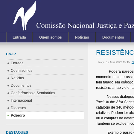
Entrada
Quem somos
Notícias
Documentos
RESISTÊNCI
CNJP
N
Terça, 12 Abril 2022 15:15
Entrada
Quem somos
Poderá parecer
momento em que assist
Notícias
tem falado em diálogo
Documentos
resistência não violent
Conferências e Seminários
Nesses diálogos, te
Internacional
Tactis in the 21st Centu
catálogo de 346 métod
Dioceses
criativos. Podem ter al
Poliedro
ou a compras de deter
Também se excluem co
DESTAQUES
Exemplo paradigmátic