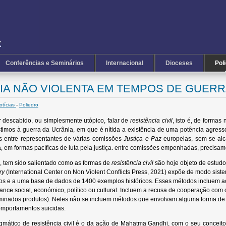
Conferências e Seminários
Internacional
Dioceses
Pol
A NÃO VIOLENTA EM TEMPOS DE GUERRA? 
otícias
-
Poliedro
 descabido, ou simplesmente utópico, falar de
resistência civil
, isto é, de formas
imos à guerra da Ucrânia, em que é nítida a existência de uma potência agress
s entre representantes de várias comissões
Justiça e Paz
europeias, sem se alc
a, em formas pacíficas de luta pela justiça. entre comissões empenhadas, precisam
m sido salientado como as formas de
resistência civil
são hoje objeto de estudo
ry
(International Center on Non Violent Conflicts Press, 2021) expõe de modo sistem
os e a uma base de dados de 1400 exemplos históricos. Esses métodos incluem a
cance social, económico, político ou cultural. Incluem a recusa de cooperação com
minados produtos). Neles não se incluem métodos que envolvam alguma forma de 
mportamentos suicidas.
o de resistência civil é o da ação de Mahatma Gandhi, com o seu conceit