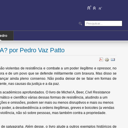
iedro
por Pedro Vaz Patto
 não violentas de resistência e combate a um poder ilegítimo e opressor, no
ora e de um povo que se defende militarmente com bravura. Mas disso se
ançar ainda pleno consenso. Não podia deixar de se falar em formas de
ente, nas causas da justiça e a da paz.
s académicos aprofundados. O livro de Michel A, Beer,
Civil Resistance
ático e científico várias dessas formas de resistência, aludindo a um
ções e omissões, podem ser mais ou menos disruptivos e mais ou menos
 o poder, a desobediência a ordens ilegítimas, greves e boicotes (a vendas
violência, não só sobre pessoas, mas também contra a propriedade.
o de
satyagraha
. Além desse, o livro alude a outros exemplos históricos de