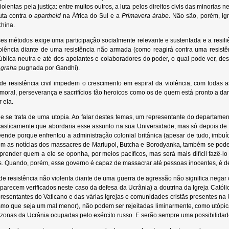
olentas pela justiça: entre muitos outros, a luta pelos direitos civis das minorias
uta contra o
apartheid
na África do Sul e a
Primavera árabe
. Não são, porém, ig
hina.
dos exige uma participação socialmente relevante e sustentada e a resiliênc
olência diante de uma resistência não armada (como reagirá contra uma resistên
ública neutra e até dos apoiantes e colaboradores do poder, o qual pode ver, de
agraha
pugnada por Gandhi).
tência civil impedem o crescimento em espiral da violência, com todas as f
a moral, perseverança e sacrifícios tão heroicos como os de quem está pronto a d
 ela.
rata de uma utopia. Ao falar destes temas, um representante do departamento l
casticamente que abordaria esse assunto na sua Universidade, mas só depois de 
nde porque enfrentou a administração colonial britânica (apesar de tudo, imbuída
 com as notícias dos massacres de Mariupol, Butcha e Borodyanka, também se pod
prender quem a ele se oponha, por meios pacíficos, mas será mais difícil fazê-l
s. Quando, porém, esse governo é capaz de massacrar até pessoas inocentes, é de
stência não violenta diante de uma guerra de agressão não significa negar o di
e parecem verificados neste caso da defesa da Ucrânia) a doutrina da Igreja Catól
presentantes do Vaticano e das várias Igrejas e comunidades cristãs presentes n
o que seja um mal menor), não podem ser rejeitadas liminarmente, como utópicas,
zonas da Ucrânia ocupadas pelo exército russo. E serão sempre uma possibilida