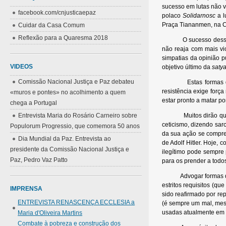
sucesso em lutas não vi
facebook.com/cnjusticaepaz
polaco
Solidarnosc
a l
Praça Tiananmen, na C
Cuidar da Casa Comum
Reflexão para a Quaresma 2018
O sucesso desses méto
não reaja com mais vi
simpatias da opinião p
VIDEOS
objetivo último da
saty
Comissão Nacional Justiça e Paz debateu
Estas formas de resis
resistência exige forç
«muros e pontes» no acolhimento a quem
estar pronto a matar por
chega a Portugal
Entrevista Maria do Rosário Carneiro sobre
Muitos dirão que se t
ceticismo, dizendo sar
Populorum Progressio, que comemora 50 anos
da sua ação se compree
Dia Mundial da Paz. Entrevista ao
de Adolf Hitler. Hoje,
presidente da Comissão Nacional Justiça e
ilegítimo pode sempre 
Paz, Pedro Vaz Patto
para os prender a todo
Advogar formas de resi
estritos requisitos (qu
IMPRENSA
sido reafirmado por re
ENTREVISTA RENASCENÇA ECCLESIA a
(é sempre um mal, mesm
usadas atualmente em 
Maria d'Oliveira Martins
Combate à pobreza e construção dos