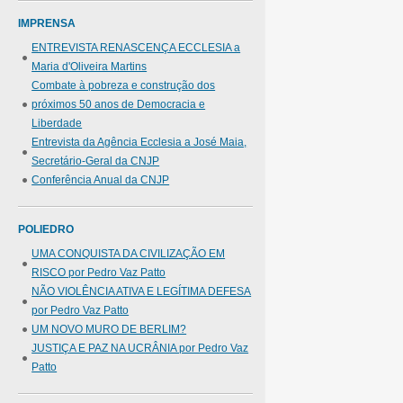
IMPRENSA
ENTREVISTA RENASCENÇA ECCLESIA a
Maria d'Oliveira Martins
Combate à pobreza e construção dos
próximos 50 anos de Democracia e
Liberdade
Entrevista da Agência Ecclesia a José Maia,
Secretário-Geral da CNJP
Conferência Anual da CNJP
POLIEDRO
UMA CONQUISTA DA CIVILIZAÇÃO EM
RISCO por Pedro Vaz Patto
NÃO VIOLÊNCIA ATIVA E LEGÍTIMA DEFESA
por Pedro Vaz Patto
UM NOVO MURO DE BERLIM?
JUSTIÇA E PAZ NA UCRÂNIA por Pedro Vaz
Patto