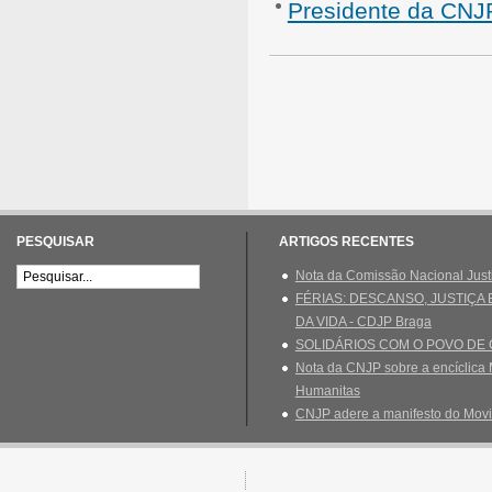
Presidente da CNJP
PESQUISAR
ARTIGOS RECENTES
Nota da Comissão Nacional Just
FÉRIAS: DESCANSO, JUSTIÇA
DA VIDA - CDJP Braga
SOLIDÁRIOS COM O POVO DE
Nota da CNJP sobre a encíclica 
Humanitas
CNJP adere a manifesto do Movi