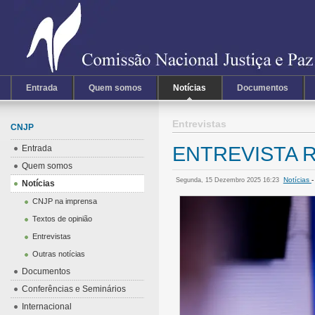
Entrada
Quem somos
Notícias
Documentos
Entrevistas
CNJP
ENTREVISTA RE
Entrada
Quem somos
Notícias
Segunda, 15 Dezembro 2025 16:23
Notícias
CNJP na imprensa
Textos de opinião
Entrevistas
Outras notícias
Documentos
Conferências e Seminários
Internacional