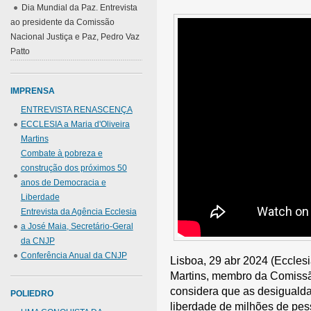
Dia Mundial da Paz. Entrevista
ao presidente da Comissão
Nacional Justiça e Paz, Pedro Vaz
Patto
IMPRENSA
ENTREVISTA RENASCENÇA
ECCLESIA a Maria d'Oliveira
Martins
Combate à pobreza e
construção dos próximos 50
anos de Democracia e
Liberdade
Entrevista da Agência Ecclesia
a José Maia, Secretário-Geral
da CNJP
Conferência Anual da CNJP
Lisboa, 29 abr 2024 (Ecclesia
Martins, membro da Comissã
considera que as desigualda
POLIEDRO
liberdade de milhões de pes