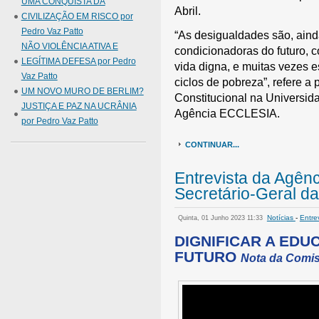
UMA CONQUISTA DA
Abril.
CIVILIZAÇÃO EM RISCO por
Pedro Vaz Patto
“As desigualdades são, aind
NÃO VIOLÊNCIA ATIVA E
condicionadoras do futuro, 
LEGÍTIMA DEFESA por Pedro
vida digna, e muitas vezes 
Vaz Patto
ciclos de pobreza”, refere a
UM NOVO MURO DE BERLIM?
Constitucional na Universid
JUSTIÇA E PAZ NA UCRÂNIA
Agência ECCLESIA.
por Pedro Vaz Patto
CONTINUAR...
Entrevista da Agênc
Secretário-Geral d
Notícias
-
Entre
Quinta, 01 Junho 2023 11:33
DIGNIFICAR A EDU
FUTURO
Nota da Comis