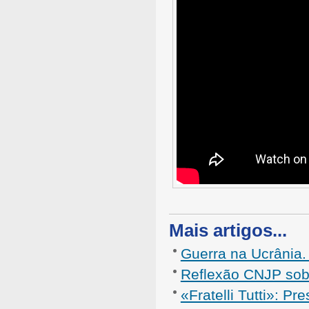
Mais artigos...
Guerra na Ucrânia.
Reflexão CNJP so
«Fratelli Tutti»: P