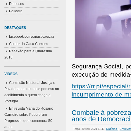
Dioceses
Poliedro
DESTAQUES
facebook.com/cnjusticaepaz
Cuidar da Casa Comum
Reflexão para a Quaresma
2018
Segurança Social, po
execução de medidas 
VIDEOS
Comissão Nacional Justiça e
https://rr.pt/especia
Paz debateu «muros e pontes» no
incumprimento-de-m
acolhimento a quem chega a
Portugal
Entrevista Maria do Rosário
Combate à pobreza
Carneiro sobre Populorum
anos de Democraci
Progressio, que comemora 50
anos
Notícias
-
Entrevis
Terça, 30 Abril 2024 11:43